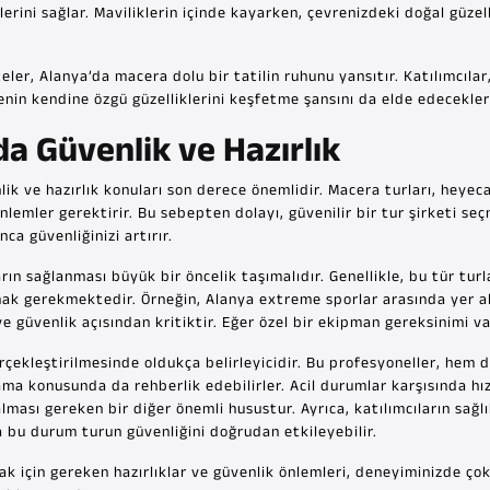
rini sağlar. Maviliklerin içinde kayarken, çevrenizdeki doğal güzell
ler, Alanya’da macera dolu bir tatilin ruhunu yansıtır. Katılımcılar
enin kendine özgü güzelliklerini keşfetme şansını da elde edecekler
a Güvenlik ve Hazırlık
ik ve hazırlık konuları son derece önemlidir. Macera turları, heye
nlemler gerektirir. Bu sebepten dolayı, güvenilir bir tur şirketi seç
nca güvenliğinizi artırır.
arın sağlanması büyük bir öncelik taşımalıdır. Genellikle, bu tür tu
amak gerekmektedir. Örneğin, Alanya extreme sporlar arasında yer al
ve güvenlik açısından kritiktir. Eğer özel bir ekipman gereksinimi 
erçekleştirilmesinde oldukça belirleyicidir. Bu profesyoneller, hem 
ama konusunda da rehberlik edebilirler. Acil durumlar karşısında hı
ması gereken bir diğer önemli husustur. Ayrıca, katılımcıların sağlı
 bu durum turun güvenliğini doğrudan etkileyebilir.
ak için gereken hazırlıklar ve güvenlik önlemleri, deneyiminizde ç