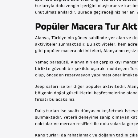
turlarıyla dolu zengin içeriğini oluşturur ve katıl
unutulmaz anılardır. Burada geçireceğiniz her an,
Popüler Macera Tur Akti
Alanya, Türkiye’nin güney sahilinde yer alan ve doğa
aktiviteler sunmaktadır. Bu aktiviteler, hem adren
gibi popüler macera aktiviteleri, Alanya’nın eşsi
Yamaç paraşütü, Alanya’nın en çarpıcı kıyı manzar
birlikte güvenli bir şekilde uçarak, muhteşem Tor
olup, önceden rezervasyon yapılması önerilmekted
Jeep safari ise bir diğer popüler aktivitedir. Ala
bölgenin doğal güzelliklerini keşfetmelerine olan
fırsatı bulacaksınız.
Dalış turları ise sualtı dünyasını keşfetmek istey
sunmaktadır. Yeterli deneyime sahip olmayan katılı
noktalar ve mercan resifleri ile dolu sularda gerçek
Kano turları da rahatlamak ve doğanın tadını çıkar