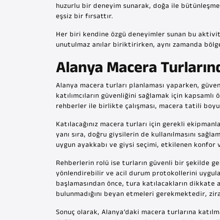
huzurlu bir deneyim sunarak, doğa ile bütünleşmele
eşsiz bir fırsattır.
Her biri kendine özgü deneyimler sunan bu aktivite
unutulmaz anılar biriktirirken, aynı zamanda bölg
Alanya Macera Turlarınd
Alanya macera turları planlaması yaparken, güvenl
katılımcıların güvenliğini sağlamak için kapsamlı ö
rehberler ile birlikte çalışması, macera tatili boyu
Katılacağınız macera turları için gerekli ekipmanl
yanı sıra, doğru giysilerin de kullanılmasını sağl
uygun ayakkabı ve giysi seçimi, etkilenen konfor 
Rehberlerin rolü ise turların güvenli bir şekilde g
yönlendirebilir ve acil durum protokollerini uygul
başlamasından önce, tura katılacakların dikkate al
bulunmadığını beyan etmeleri gerekmektedir, zira
Sonuç olarak, Alanya’daki macera turlarına katılm