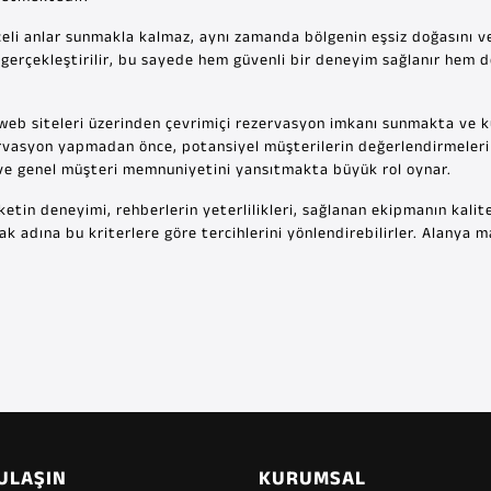
eli anlar sunmakla kalmaz, aynı zamanda bölgenin eşsiz doğasını ve 
 gerçekleştirilir, bu sayede hem güvenli bir deneyim sağlanır hem de
 web siteleri üzerinden çevrimiçi rezervasyon imkanı sunmakta ve ku
ervasyon yapmadan önce, potansiyel müşterilerin değerlendirmeleri 
i ve genel müşteri memnuniyetini yansıtmakta büyük rol oynar.
etin deneyimi, rehberlerin yeterlilikleri, sağlanan ekipmanın kalites
 adına bu kriterlere göre tercihlerini yönlendirebilirler. Alanya m
 ULAŞIN
KURUMSAL