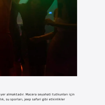
a yer almaktadır. Macera seyahati tutkunları için
k, su sporları, jeep safari gibi etkinlikler