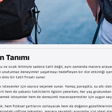
ın Tanımı
u ve sıcak iklimiyle sadece tatil değil, aynı zamanda macera araya
içe unutulmaz deneyimler yaşatmayı hedefleyen bir dizi etkinliği içe
 dolu bir tatil fırsatı sunar.
 isteyenler için sayısız seçenek sunar. Yamaç paraşütü, su altı dalış
rli hem de yabancı tatilcilerin ilgisini çekerken, her yaş grubundan
denemek isteyenler hem de deneyimli maceraperestler için uygun seç
arak, hem fiziksel şartlarını zorlayacak hem de doğanın güzelliklerini
larındaki rafting imkanları, macera seyahati arayanlar için ideal ala