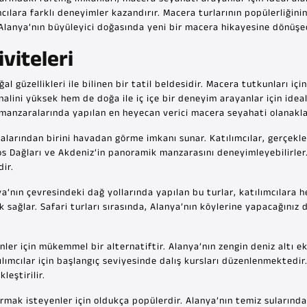
ımcılara farklı deneyimler kazandırır. Macera turlarının popülerliği
 Alanya’nın büyüleyici doğasında yeni bir macera hikayesine dönüşe
viteleri
l güzellikleri ile bilinen bir tatil beldesidir. Macera tutkunları içi
alini yüksek hem de doğa ile iç içe bir deneyim arayanlar için ideal
z manzaralarında yapılan en heyecan verici macera seyahati olanakla
alarından birini havadan görme imkanı sunar. Katılımcılar, gerçekl
os Dağları ve Akdeniz’in panoramik manzarasını deneyimleyebilirler
ir.
nya’nın çevresindeki dağ yollarında yapılan bu turlar, katılımcılar
ak sağlar. Safari turları sırasında, Alanya’nın köylerine yapacağın
enler için mükemmel bir alternatiftir. Alanya’nın zengin deniz altı 
mcılar için başlangıç seviyesinde dalış kursları düzenlenmektedir. B
leştirilir.
mak isteyenler için oldukça popülerdir. Alanya’nın temiz sularında 