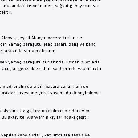
nin arkasındaki temel neden, sağladığı heyecan ve
cektir.
n Alanya, çeşitli Alanya macera turları ve
dir. Yamaç paraşütü, jeep safari, dalış ve kano
rı arasında yer almaktadır.
eşen yamaç paraşütü turlarında, uzman pilotlarla
. Uçuşlar genellikle sabah saatlerinde yapılmakta
a hem adrenalin dolu bir macera sunar hem de
ız duraklar sayesinde yerel yaşamı da deneyimleme
ekosistemi, dalgıçlara unutulmaz bir deneyim
u aktivite, Alanya’nın kıyılarındaki çeşitli
yapılan kano turları, katılımcılara sessiz ve