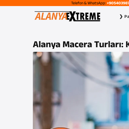
İçeriğe
Telefon & WhatsApp:
+90540398
geç
❯ Pa
Alanya Macera Turları: