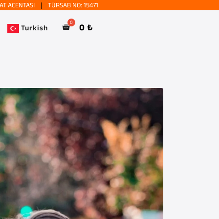
AT ACENTASI
|
TÜRSAB NO: 15471
0
₺
Turkish