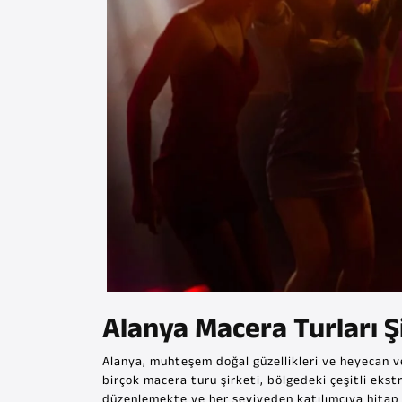
Alanya Macera Turları Ş
Alanya, muhteşem doğal güzellikleri ve heyecan veri
birçok macera turu şirketi, bölgedeki çeşitli ekstr
düzenlemekte ve her seviyeden katılımcıya hitap