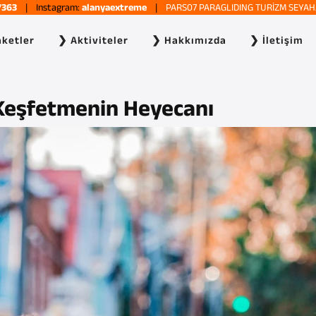
7363
| Instagram:
alanyaextreme
|
PARS07 PARAGLIDING TURİZM SEYAH
ketler
❯ Aktiviteler
❯ Hakkımızda
❯ İletişim
 Keşfetmenin Heyecanı