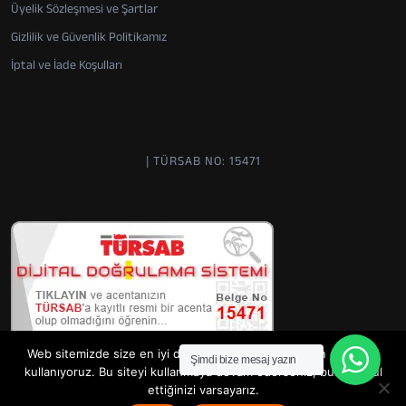
Üyelik Sözleşmesi ve Şartlar
Gizlilik ve Güvenlik Politikamız
İptal ve İade Koşulları
| TÜRSAB NO: 15471
Web sitemizde size en iyi deneyimi sunabilmemiz için çerezleri
Şimdi bize mesaj yazın
kullanıyoruz. Bu siteyi kullanmaya devam ederseniz, bunu kabul
ettiğinizi varsayarız.
Copyright by
Alanya Extreme
©
2026 | Designed by
Wanderlust