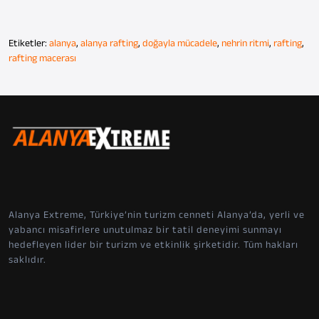
Etiketler:
alanya
,
alanya rafting
,
doğayla mücadele
,
nehrin ritmi
,
rafting
,
rafting macerası
Alanya Extreme, Türkiye’nin turizm cenneti Alanya’da, yerli ve
yabancı misafirlere unutulmaz bir tatil deneyimi sunmayı
hedefleyen lider bir turizm ve etkinlik şirketidir. Tüm hakları
saklıdır.