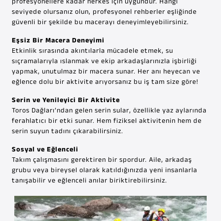
profesyonellere kadar herkes için uygundur. Hangi
seviyede olursanız olun, profesyonel rehberler eşliğinde
güvenli bir şekilde bu macerayı deneyimleyebilirsiniz.
Eşsiz Bir Macera Deneyimi
Etkinlik sırasında akıntılarla mücadele etmek, su
sıçramalarıyla ıslanmak ve ekip arkadaşlarınızla işbirliği
yapmak, unutulmaz bir macera sunar. Her anı heyecan ve
eğlence dolu bir aktivite arıyorsanız bu iş tam size göre!
Serin ve Yenileyici Bir Aktivite
Toros Dağları’ndan gelen serin sular, özellikle yaz aylarında
ferahlatıcı bir etki sunar. Hem fiziksel aktivitenin hem de
serin suyun tadını çıkarabilirsiniz.
Sosyal ve Eğlenceli
Takım çalışmasını gerektiren bir spordur. Aile, arkadaş
grubu veya bireysel olarak katıldığınızda yeni insanlarla
tanışabilir ve eğlenceli anılar biriktirebilirsiniz.