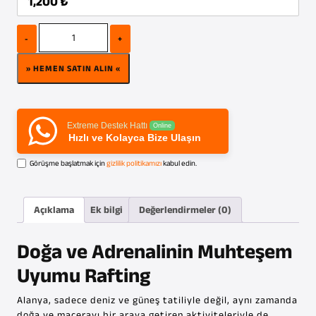
1,200
₺
Quantity
» HEMEN SATIN ALIN «
Extreme Destek Hattı
Online
Hızlı ve Kolayca Bize Ulaşın
Görüşme başlatmak için
gizlilik politikamızı
kabul edin.
Açıklama
Ek bilgi
Değerlendirmeler (0)
Doğa ve Adrenalinin Muhteşem
Uyumu Rafting
Alanya, sadece deniz ve güneş tatiliyle değil, aynı zamanda
doğa ve macerayı bir araya getiren aktiviteleriyle de